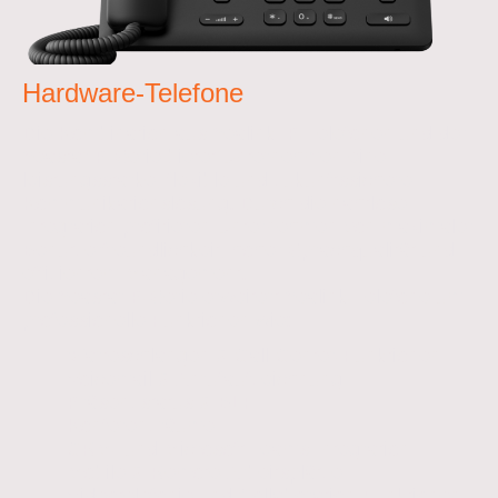
Hardware-Telefone
Die Kombination aus
Yealink
IP-Telefonen und der
Yeastar
P-Serie bietet Unternehmen eine
leistungsstarke, flexible und zukunftssichere
Kommunikationslösung. Durch die nahtlose
Integration profitieren Unternehmen von maximaler
Benutzerfreundlichkeit, hoher Sprachqualität und
effizientem Management.
Die Yeastar P-Serie erweitert Yealink-Telefone um
professionelle Funktionen wie:
Warteschlangen & Call-Center-Funktionen
Voicemail & Anrufaufzeichnung
Präsenzstatus & BLF
Konferenzräume
CRM- und Microsoft Teams-Integration
Mobile & Remote-Arbeitsplätze
Videotelefonie und Collaboration-Funktionen