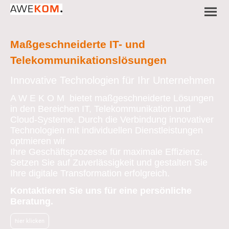
Maßgeschneiderte
IT- und
Telekommunikationslösungen
Innovative Technologien für Ihr Unternehmen
A W E K O M bietet maßgeschneiderte Lösungen
in den Bereichen IT, Telekommunikation und
Cloud-Systeme. Durch die Verbindung innovativer
Technologien mit individuellen Dienstleistungen
optmieren wir
Ihre Geschäftsprozesse für maximale Effizienz.
Setzen Sie auf Zuverlässigkeit und gestalten Sie
Ihre digitale Transformation erfolgreich.
Kontaktieren Sie uns für eine persönliche
Beratung.
hier klicken