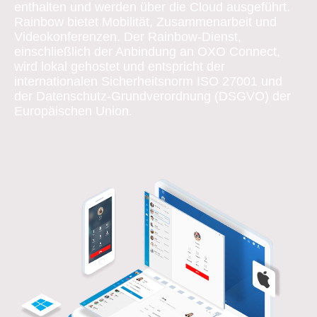
enthalten und werden über die Cloud ausgeführt.
Rainbow bietet Mobilität, Zusammenarbeit und
Videokonferenzen. Der Rainbow-Dienst,
einschließlich der Anbindung an OXO Connect,
wird lokal gehostet und entspricht der
internationalen Sicherheitsnorm ISO 27001 und
der Datenschutz-Grundverordnung (DSGVO) der
Europäischen Union.