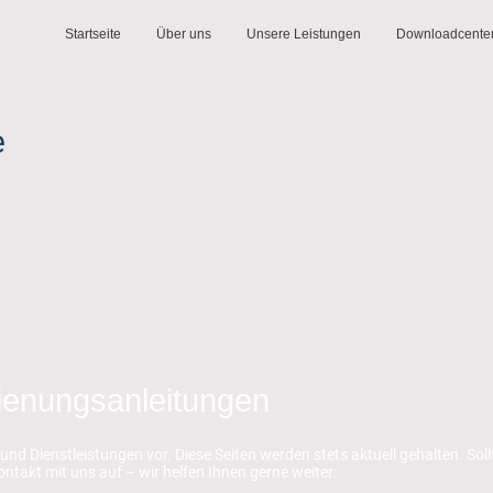
Startseite
Über uns
Unsere Leistungen
Downloadcente
e
dienungsanleitungen
und Dienstleistungen vor. Diese Seiten werden stets aktuell gehalten. Soll
ntakt mit uns auf – wir helfen Ihnen gerne weiter.