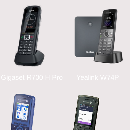
Gigaset R700 H Pro
Yealink W74P